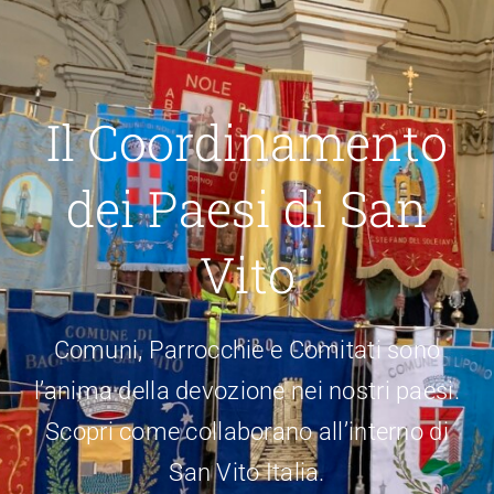
Il Coordinamento
dei Paesi di San
Vito
Comuni, Parrocchie e Comitati sono
l’anima della devozione nei nostri paesi.
Scopri come collaborano all’interno di
San Vito Italia.