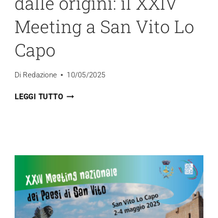
dalle origini: il XXIV
Meeting a San Vito Lo
Capo
Di
Redazione
10/05/2025
SAN
LEGGI TUTTO
VITO
ITALIA
RIPARTE
DALLE
ORIGINI:
IL
XXIV
MEETING
A