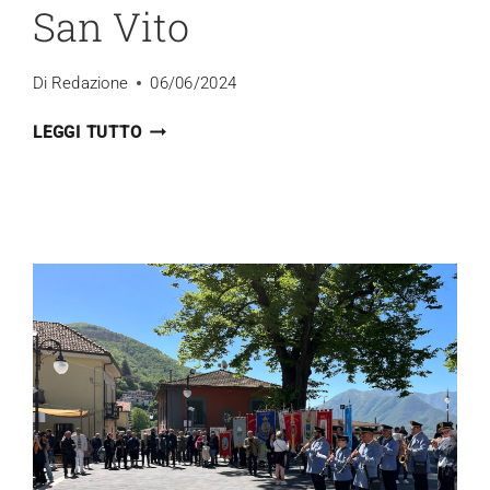
San Vito
Di
Redazione
06/06/2024
IN
LEGGI TUTTO
CAMPANIA
IL
MEETING
DEI
PAESI
DI
SAN
VITO