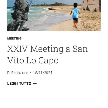
SAN
VITO
LO
CAPO
MEETING
XXIV Meeting a San
Vito Lo Capo
Di
Redazione
18/11/2024
XXIV
LEGGI TUTTO
MEETING
A
SAN
VITO