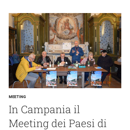
ALLA
SEDE:
IL
MEETING
A
SAN
VITO
LO
CAPO
MEETING
In Campania il
Meeting dei Paesi di