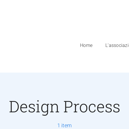
Home
L’associaz
Design Process
1 item