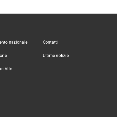
nto nazionale
Contatti
ione
Ultime notizie
an Vito