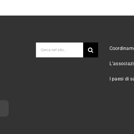
Cerca
Coordiname
per:
L’associaz
I paesi di s